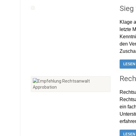
Sieg
Klage a
letzte 
Kenntni
den Ver
Zuschaue
LESEN
Rech
Rechtsa
Rechtsa
ein fac
Unterst
erfahre
LESEN