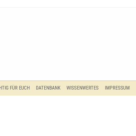
HTIG FÜR EUCH
DATENBANK
WISSENWERTES
IMPRESSUM