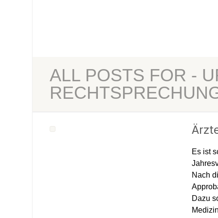
ALL POSTS FOR - U
RECHTSPRECHUN
Ärzt
Es ist 
Jahresv
Nach di
Approba
Dazu so
Medizin