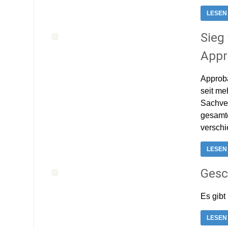
LESEN
Sieg
Appr
Approba
seit me
Sachver
gesamte
verschi
LESEN
Gesc
Es gibt
LESEN