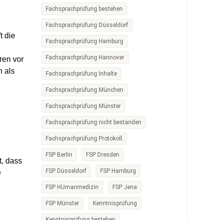
Fachsprachprüfung bestehen
Fachsprachprüfung Düsseldorf
t die
Fachsprachprüfung Hamburg
Fachsprachprüfung Hannover
ren vor
n als
Fachsprachprüfung Inhalte
Fachsprachprüfung München
Fachsprachprüfung Münster
Fachsprachprüfung nicht bestanden
Fachsprachprüfung Protokoll
FSP Berlin
FSP Dresden
t, dass
FSP Düsseldorf
FSP Hamburg
e
FSP HUmanmedizin
FSP Jena
FSP Münster
Kenntnisprüfung
Kenntnisprüfung bestehen