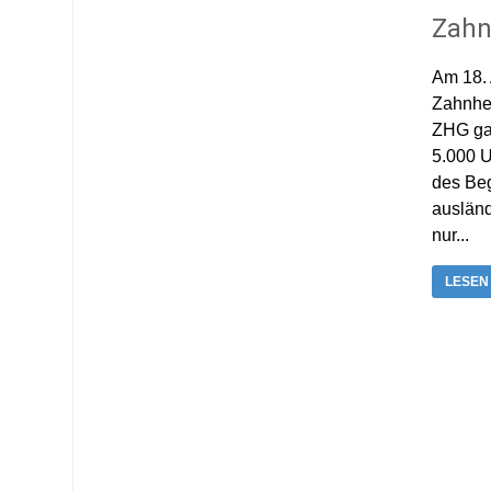
Zahn
Am 18. 
Zahnhei
ZHG ga
5.000 U
des Beg
ausländ
nur...
LESEN