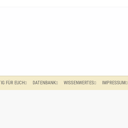
IG FÜR EUCH
DATENBANK
WISSENWERTES
IMPRESSUM