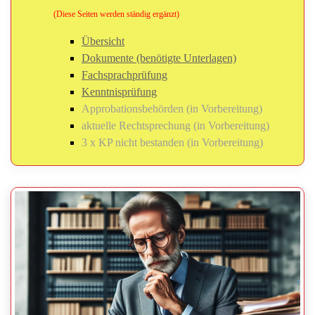
(Diese Seiten werden ständig ergänzt)
Übersicht
Dokumente (benötigte Unterlagen)
Fachsprachprüfung
Kenntnisprüfung
Approbationsbehörden (in Vorbereitung)
aktuelle Rechtsprechung (in Vorbereitung)
3 x KP nicht bestanden (in Vorbereitung)