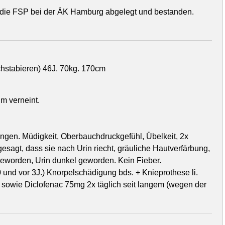
 die FSP bei der ÄK Hamburg abgelegt und bestanden.
chstabieren) 46J. 70kg. 170cm
m verneint.
gen. Müdigkeit, Oberbauchdruckgefühl, Übelkeit, 2x
esagt, dass sie nach Urin riecht, gräuliche Hautverfärbung,
h geworden, Urin dunkel geworden. Kein Fieber.
0 und vor 3J.) Knorpelschädigung bds. + Knieprothese li.
 sowie Diclofenac 75mg 2x täglich seit langem (wegen der