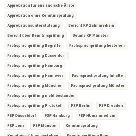
Approbation für ausländische Ärzte
Approbation ohne Kenntnisprüfung
Approbationsunterstützung
Bericht KP Zahnmedizin
Bericht über Kenntnisprüfung
Details KP Münster
Fachsprachprüfung Begriffe
Fachsprachprüfung bestehen
Fachsprachprüfung Düsseldorf
Fachsprachprüfung Hamburg
Fachsprachprüfung Hannover
Fachsprachprüfung Inhalte
Fachsprachprüfung München
Fachsprachprüfung Münster
Fachsprachprüfung nicht bestanden
Fachsprachprüfung Protokoll
FSP Berlin
FSP Dresden
FSP Düsseldorf
FSP Hamburg
FSP HUmanmedizin
FSP Jena
FSP Münster
Kenntnisprüfung
Kenntnisprüfung bestehen
Kenntnisprüfung Bonn