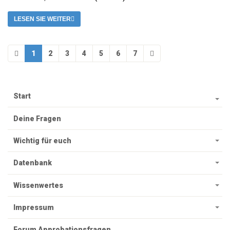
LESEN SIE WEITER
1
2
3
4
5
6
7
Start
Deine Fragen
Wichtig für euch
Datenbank
Wissenwertes
Impressum
Forum Approbationsfragen