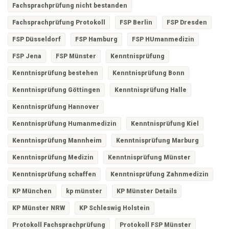
Fachsprachprüfung nicht bestanden
Fachsprachprüfung Protokoll
FSP Berlin
FSP Dresden
FSP Düsseldorf
FSP Hamburg
FSP HUmanmedizin
FSP Jena
FSP Münster
Kenntnisprüfung
Kenntnisprüfung bestehen
Kenntnisprüfung Bonn
Kenntnisprüfung Göttingen
Kenntnisprüfung Halle
Kenntnisprüfung Hannover
Kenntnisprüfung Humanmedizin
Kenntnisprüfung Kiel
Kenntnisprüfung Mannheim
Kenntnisprüfung Marburg
Kenntnisprüfung Medizin
Kenntnisprüfung Münster
Kenntnisprüfung schaffen
Kenntnisprüfung Zahnmedizin
KP München
kp münster
KP Münster Details
KP Münster NRW
KP Schleswig Holstein
Protokoll Fachsprachprüfung
Protokoll FSP Münster