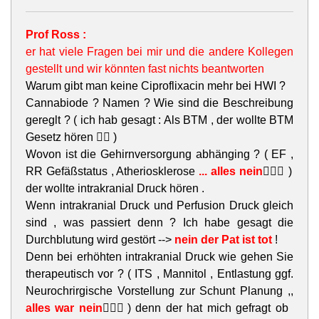
Prof Ross :
er hat viele Fragen bei mir und die andere Kollegen
gestellt und wir könnten fast nichts beantworten
Warum gibt man keine Ciproflixacin mehr bei HWI ?
Cannabiode ? Namen ? Wie sind die Beschreibung
gereglt ? ( ich hab gesagt : Als BTM , der wollte BTM
Gesetz hören 😵‍💫 )
Wovon ist die Gehirnversorgung abhänging ? ( EF ,
RR Gefäßstatus , Atheriosklerose
... alles nein
🤷🏻‍♀️ )
der wollte intrakranial Druck hören .
Wenn intrakranial Druck und Perfusion Druck gleich
sind , was passiert denn ? Ich habe gesagt die
Durchblutung wird gestört -->
nein der Pat ist tot
!
Denn bei erhöhten intrakranial Druck wie gehen Sie
therapeutisch vor ? ( ITS , Mannitol , Entlastung ggf.
Neurochrirgische Vorstellung zur Schunt Planung ,,
alles war nein
🤷🏻‍♀️) denn der hat mich gefragt ob