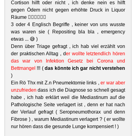
Cortison hilft oder nicht , ich denke nein es hilft
gegen Ödem nicht gegen erhöhte Druck in Liquor
Räume 🤷🏻‍♀️🤷🏻‍♀️
3 oder 4 Englisch Begriffe , keiner von uns wusste
was waren sie ( Repositing bla bla , emergency
etwas ... 😅 )
Denn über Triage gefragt , ich hab viel erzählt von
der praktischen Alltag , d
er wollte letztendlich hören
das war von Infektion Gesetz bei Corona und
Bettmangel
!!! (
das könnte ich gar nicht verstehen
)
Ein Rö Thx mit Z.n Pneumektomie links ,
er war aber
unzufrieden
dass ich die Diagnose so schnell gesagt
habe , ich hab erklärt weil die Mediastinum auf die
Pathologische Seite verlagert ist , denn er hat nach
der Verlauf gefragt ( Seropneumothorax und denn
Fibrose ) , warum Mediastinum verlagert ? ( er wollte
nur hören dass die gesunde Lunge kompensiert ! )