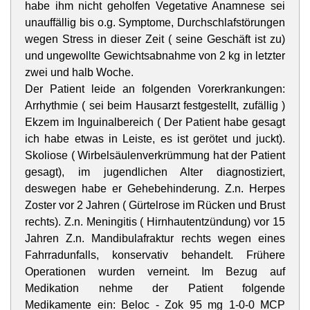
habe ihm nicht geholfen Vegetative Anamnese sei
unauffällig bis o.g. Symptome,
Durchschlafstörungen
wegen Stress in dieser Zeit ( seine Geschäft ist zu)
und ungewollte Gewichtsabnahme von 2 kg in letzter
zwei und halb Woche.
Der Patient leide an folgenden Vorerkrankungen:
Arrhythmie ( sei beim Hausarzt festgestellt, zufällig )
Ekzem im Inguinalbereich ( Der Patient habe gesagt
ich habe etwas in Leiste, es ist gerötet und juckt).
Skoliose ( Wirbelsäulenverkrümmung hat der Patient
gesagt), im jugendlichen Alter diagnostiziert,
deswegen habe er Gehebehinderung. Z.n. Herpes
Zoster vor 2 Jahren ( Gürtelrose im Rücken und Brust
rechts). Z.n. Meningitis ( Hirnhautentzündung) vor 15
Jahren Z.n. Mandibulafraktur rechts wegen eines
Fahrradunfalls, konservativ behandelt. Frühere
Operationen wurden verneint. Im Bezug auf
Medikation nehme der Patient folgende
Medikamente ein: Beloc - Zok 95 mg 1-0-0 MCP