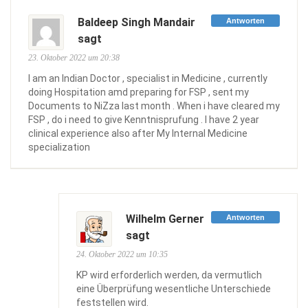
Baldeep Singh Mandair
Antworten
sagt
23. Oktober 2022 um 20:38
I am an Indian Doctor , specialist in Medicine , currently
doing Hospitation amd preparing for FSP , sent my
Documents to NiZza last month . When i have cleared my
FSP , do i need to give Kenntnisprufung . I have 2 year
clinical experience also after My Internal Medicine
specialization
Wilhelm Gerner
Antworten
sagt
24. Oktober 2022 um 10:35
KP wird erforderlich werden, da vermutlich
eine Überprüfung wesentliche Unterschiede
feststellen wird.