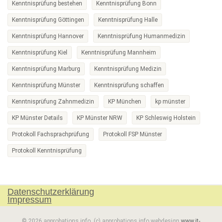
Kenntnisprüfung bestehen
Kenntnisprüfung Bonn
Kenntnisprüfung Göttingen
Kenntnisprüfung Halle
Kenntnisprüfung Hannover
Kenntnisprüfung Humanmedizin
Kenntnisprüfung Kiel
Kenntnisprüfung Mannheim
Kenntnisprüfung Marburg
Kenntnisprüfung Medizin
Kenntnisprüfung Münster
Kenntnisprüfung schaffen
Kenntnisprüfung Zahnmedizin
KP München
kp münster
KP Münster Details
KP Münster NRW
KP Schleswig Holstein
Protokoll Fachsprachprüfung
Protokoll FSP Münster
Protokoll Kenntnisprüfung
Datenschutzerklärung
Impressum
© 2026 approbations.info. (c) approbations.info webdesign
www.it-