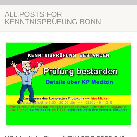
ALL POSTS FOR -
KENNTNISPRÜFUNG BONN