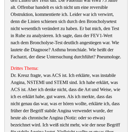
den Linien des Tests sah. Die Patientin war etwa 73 Jahre
alt. Offenbar handelt es sich nicht um eine reversible
Obstruktion, kommentierte ich. Leider war ich verwirrt,
denn die Linien schienen sich durch den Broncholysetest
nicht wesentlich verändert zu haben. Er bat mich, den Test
in Ruhe zu analysieren. Ich sagte, dass der FEV1-Wert
nach dem Broncholyse-Test deutlich angestiegen war. Wie
lautete die Diagnose? Asthma bronchiale. Wie heißt der
Facharzt, der diese Untersuchung durchführt? Pneumologe.
Drittes Thema:
Dr. Kreuz fragte, was ACS ist. Ich erklärte, was instabile
Angina, NSTEMI und STEMI sind. Ich habe erklärt, was
ACS ist. Aber ich denke nicht, dass die Art und Weise, wie
ich es erklärt habe, gut waren. Als ich merkte, dass das
nicht genau das war, was er hören wollte, erklärte ich, dass
früher der Begriff stabile Angina verwendet wurde, der
heute als chronische Angina (Notiz: oder so etwas)
bezeichnet wird. Ich weiß nicht mehr,
wie der neue Begriff
für stabile Angina lautet. Vielleicht wollte er etwas über