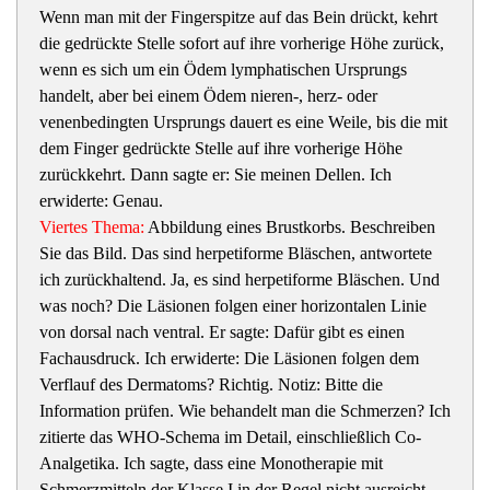
Wenn man mit der Fingerspitze auf das Bein drückt, kehrt
die gedrückte Stelle sofort auf ihre vorherige Höhe zurück,
wenn es sich um ein Ödem lymphatischen Ursprungs
handelt, aber bei einem Ödem nieren-, herz- oder
venenbedingten Ursprungs dauert es eine Weile, bis die mit
dem Finger gedrückte Stelle auf ihre vorherige Höhe
zurückkehrt. Dann sagte er: Sie meinen Dellen. Ich
erwiderte: Genau.
Viertes Thema:
Abbildung eines Brustkorbs. Beschreiben
Sie das Bild. Das sind herpetiforme Bläschen, antwortete
ich zurückhaltend. Ja, es sind herpetiforme Bläschen. Und
was noch? Die Läsionen folgen einer horizontalen Linie
von dorsal nach ventral. Er sagte: Dafür gibt es einen
Fachausdruck. Ich erwiderte: Die Läsionen folgen dem
Verflauf des Dermatoms? Richtig. Notiz: Bitte die
Information prüfen. Wie behandelt man die Schmerzen? Ich
zitierte das WHO-Schema im Detail, einschließlich Co-
Analgetika. Ich sagte, dass eine Monotherapie mit
Schmerzmitteln der Klasse I in der Regel nicht ausreicht.