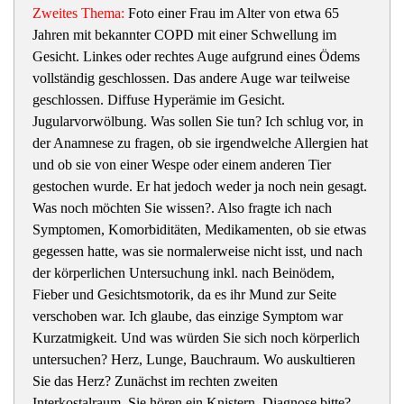
Zweites Thema:
Foto einer Frau im Alter von etwa 65
Jahren mit bekannter COPD mit einer Schwellung im
Gesicht. Linkes oder rechtes Auge aufgrund eines Ödems
vollständig geschlossen. Das andere Auge war teilweise
geschlossen. Diffuse Hyperämie im Gesicht.
Jugularvorwölbung. Was sollen Sie tun? Ich schlug vor, in
der Anamnese zu fragen, ob sie irgendwelche Allergien hat
und ob sie von einer Wespe oder einem anderen Tier
gestochen wurde. Er hat jedoch weder ja noch nein gesagt.
Was noch möchten Sie wissen?. Also fragte ich nach
Symptomen, Komorbiditäten, Medikamenten, ob sie etwas
gegessen hatte, was sie normalerweise nicht isst, und nach
der körperlichen Untersuchung inkl. nach Beinödem,
Fieber und Gesichtsmotorik, da es ihr Mund zur Seite
verschoben war. Ich glaube, das einzige Symptom war
Kurzatmigkeit. Und was würden Sie sich noch körperlich
untersuchen? Herz, Lunge, Bauchraum. Wo auskultieren
Sie das Herz? Zunächst im rechten zweiten
Interkostalraum. Sie hören ein Knistern. Diagnose bitte?